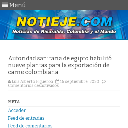
Menú
Saltar
al
contenido
Autoridad sanitaria de egipto habilitó
nueve plantas para la exportación de
carne colombiana
Luis Alberto Figueroa
16 septiembre, 2020
en
Comentarios desactivados
Autoridad
sanitaria
de
egipto
META
habilitó
nueve
Acceder
plantas
para
Feed de entradas
la
exportación
Feed de comentarios