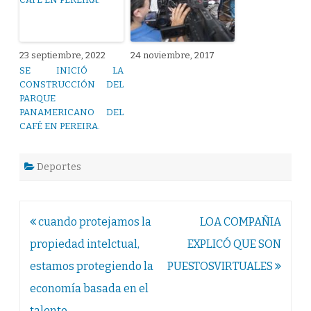
23 septiembre, 2022
24 noviembre, 2017
SE INICIÓ LA
CONSTRUCCIÓN DEL
PARQUE
PANAMERICANO DEL
CAFÉ EN PEREIRA.
Deportes
Navegación
cuando protejamos la
LOA COMPAÑIA
de
propiedad intelctual,
EXPLICÓ QUE SON
entradas
estamos protegiendo la
PUESTOSVIRTUALES
economía basada en el
talento