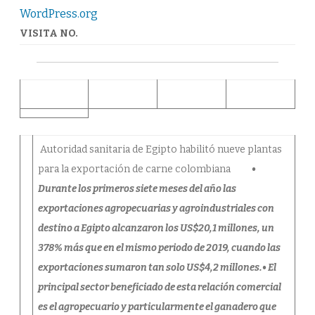
de
WordPress.org
carne
colombiana
VISITA NO.
Autoridad sanitaria de Egipto habilitó nueve plantas
para la exportación de carne colombiana
•
Durante los primeros siete meses del año las
exportaciones agropecuarias y agroindustriales con
destino a Egipto alcanzaron los US$20,1 millones, un
378% más que en el mismo periodo de 2019, cuando las
exportaciones sumaron tan solo US$4,2 millones.• El
principal sector beneficiado de esta relación comercial
es el agropecuario y particularmente el ganadero que