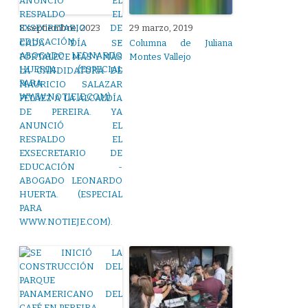
8 septiembre, 2023
29 marzo, 2019
CADA DÍA SE
Columna de Juliana
FORTALECE MÁS Y MÁS
Montes Vallejo
LA CANDIDATURA DE
MAURICIO SALAZAR
PELÁEZ A LA ALCALDÍA
DE PEREIRA. YA
ANUNCIÓ EL
RESPALDO EL
EXSECRETARIO DE
EDUCACIÓN -
ABOGADO LEONARDO
HUERTA. (ESPECIAL
PARA
WWW.NOTIEJE.COM).