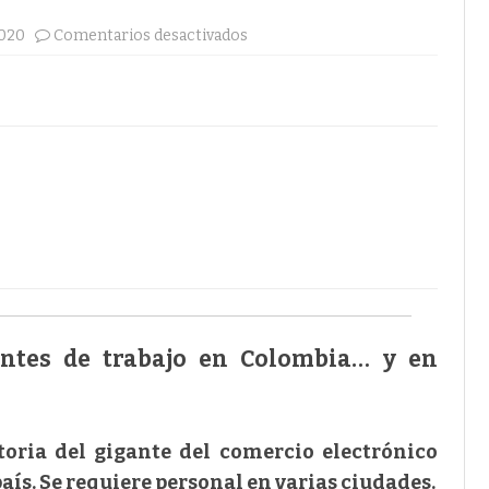
en
2020
Comentarios desactivados
LOA
COMPAÑIA
EXPLICÓ
QUE
SON
PUESTOSVIRTUALES
ntes de trabajo en Colombia… y en
oria del gigante del comercio electrónico
aís. Se requiere personal en varias ciudades.