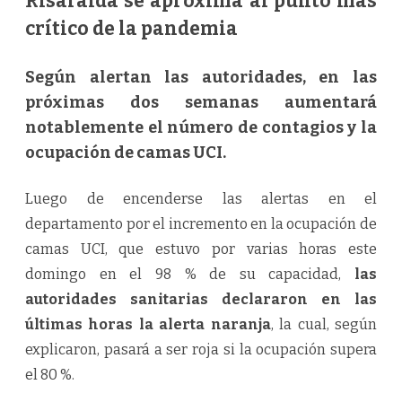
Risaralda se aproxima al punto más
E
L
crítico de la pandemia
C
R
E
C
Según alertan las autoridades, en las
I
M
próximas dos semanas aumentará
I
E
notablemente el número de contagios y la
N
T
ocupación de camas UCI.
O
D
E
L
Luego de encenderse las alertas en el
C
O
departamento por el incremento en la ocupación de
V
I
camas UCI, que estuvo por varias horas este
D
-
domingo en el 98 % de su capacidad,
las
1
9
autoridades sanitarias declararon en las
últimas horas la alerta naranja
, la cual, según
explicaron, pasará a ser roja si la ocupación supera
el 80 %.