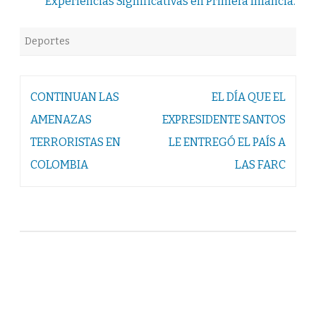
Experiencias Significativas en Primera Infancia.
Deportes
Navegación
CONTINUAN LAS
EL DÍA QUE EL
de
AMENAZAS
EXPRESIDENTE SANTOS
entradas
TERRORISTAS EN
LE ENTREGÓ EL PAÍS A
COLOMBIA
LAS FARC