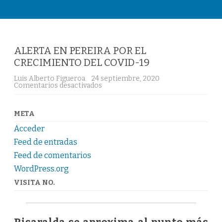
Saltar
al
contenido
ALERTA EN PEREIRA POR EL
CRECIMIENTO DEL COVID-19
Luis Alberto Figueroa
24 septiembre, 2020
Comentarios desactivados
e
n
A
L
E
META
R
T
Acceder
A
E
Feed de entradas
N
Feed de comentarios
P
E
WordPress.org
R
E
VISITA NO.
I
R
A
P
O
R