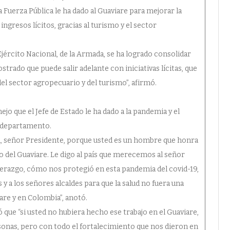
 Fuerza Pública le ha dado al Guaviare para mejorar la
ingresos lícitos, gracias al turismo y el sector
Ejército Nacional, de la Armada, se ha logrado consolidar
trado que puede salir adelante con iniciativas lícitas, que
 del sector agropecuario y del turismo”, afirmó.
jo que el Jefe de Estado le ha dado a la pandemia y el
l departamento.
ión, señor Presidente, porque usted es un hombre que honra
o del Guaviare. Le digo al país que merecemos al señor
iderazgo, cómo nos protegió en esta pandemia del covid-19,
 y a los señores alcaldes para que la salud no fuera una
are y en Colombia”, anotó.
que “si usted no hubiera hecho ese trabajo en el Guaviare,
sonas, pero con todo el fortalecimiento que nos dieron en