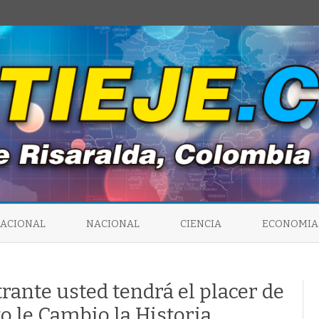
Saltar
al
NACIONAL
NACIONAL
CIENCIA
ECONOMIA
contenido
trante usted tendrá el placer de
o le Cambio la Historia