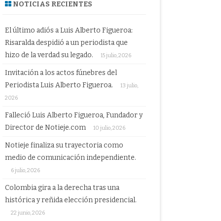
NOTICIAS RECIENTES
El último adiós a Luis Alberto Figueroa:
Risaralda despidió a un periodista que
hizo de la verdad su legado.
15 julio, 2026
Invitación a los actos fúnebres del
Periodista Luis Alberto Figueroa.
13 julio,
2026
Falleció Luis Alberto Figueroa, Fundador y
Director de Notieje.com
10 julio, 2026
Notieje finaliza su trayectoria como
medio de comunicación independiente.
6 julio, 2026
Colombia gira a la derecha tras una
histórica y reñida elección presidencial.
22 junio, 2026