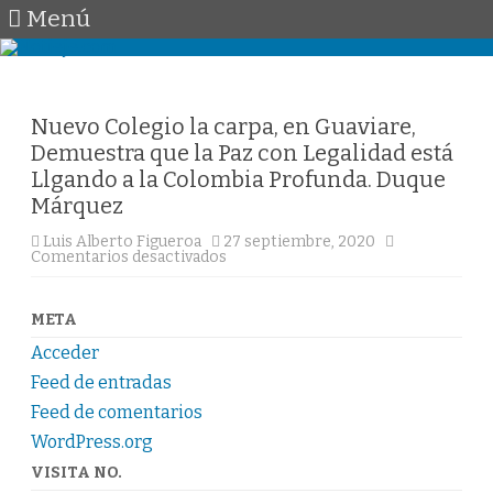
Menú
Saltar
al
contenido
Nuevo Colegio la carpa, en Guaviare,
Demuestra que la Paz con Legalidad está
Llgando a la Colombia Profunda. Duque
Márquez
Luis Alberto Figueroa
27 septiembre, 2020
en
Comentarios desactivados
Nuevo
Colegio
la
carpa,
META
en
Guaviare,
Acceder
Demuestra
que
Feed de entradas
la
Paz
Feed de comentarios
con
WordPress.org
Legalidad
está
Llgando
VISITA NO.
a