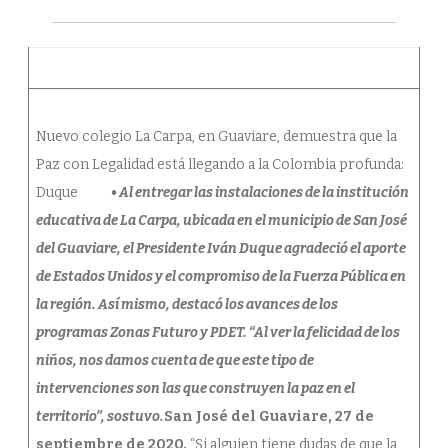
la
Colombia
Profunda.
Duque
Márquez
Nuevo colegio La Carpa, en Guaviare, demuestra que la
Paz con Legalidad está llegando a la Colombia profunda:
Duque
• Al entregar las instalaciones de la institución
educativa de La Carpa, ubicada en el municipio de San José
del Guaviare, el Presidente Iván Duque agradeció el aporte
de Estados Unidos y el compromiso de la Fuerza Pública en
la región. Así mismo, destacó los avances de los
programas Zonas Futuro y PDET. “Al ver la felicidad de los
niños, nos damos cuenta de que este tipo de
intervenciones son las que construyen la paz en el
territorio”, sostuvo.
San José del Guaviare, 27 de
septiembre de 2020.
“Si alguien tiene dudas de que la