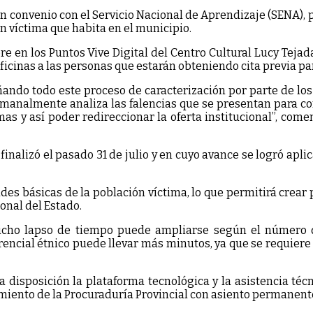
a en convenio con el Servicio Nacional de Aprendizaje (SENA)
n víctima que habita en el municipio.
mbre en los Puntos Vive Digital del Centro Cultural Lucy Te
oficinas a las personas que estarán obteniendo cita previa pa
do todo este proceso de caracterización por parte de los m
analmente analiza las falencias que se presentan para cor
as y así poder redireccionar la oferta institucional”, comen
finalizó el pasado 31 de julio y en cuyo avance se logró apl
es básicas de la población víctima, lo que permitirá crear 
ional del Estado.
cho lapso de tiempo puede ampliarse según el número de
ferencial étnico puede llevar más minutos, ya que se requier
sposición la plataforma tecnológica y la asistencia técnic
iento de la Procuraduría Provincial con asiento permanente