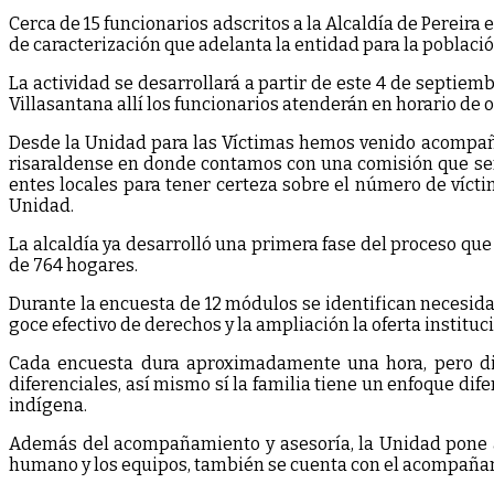
Cerca de 15 funcionarios adscritos a la Alcaldía de Pereir
de caracterización que adelanta la entidad para la població
La actividad se desarrollará a partir de este 4 de septie
Villasantana allí los funcionarios atenderán en horario de 
Desde la Unidad para las Víctimas hemos venido acompañan
risaraldense en donde contamos con una comisión que sem
entes locales para tener certeza sobre el número de víctim
Unidad.
La alcaldía ya desarrolló una primera fase del proceso que 
de 764 hogares.
Durante la encuesta de 12 módulos se identifican necesidad
goce efectivo de derechos y la ampliación la oferta instituc
Cada encuesta dura aproximadamente una hora, pero di
diferenciales, así mismo sí la familia tiene un enfoque di
indígena.
Además del acompañamiento y asesoría, la Unidad pone a di
humano y los equipos, también se cuenta con el acompañam