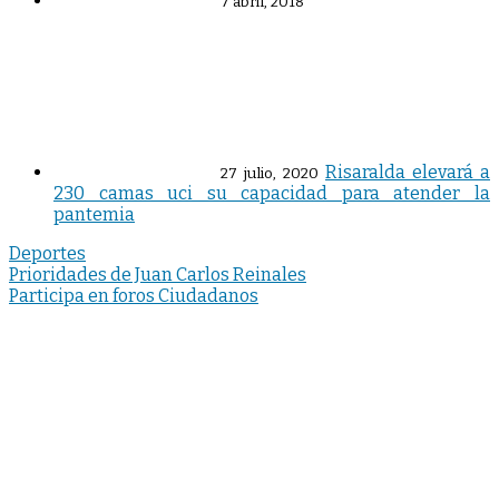
7 abril, 2018
Risaralda elevará a
27 julio, 2020
230 camas uci su capacidad para atender la
pantemia
Deportes
Navegación
Prioridades de Juan Carlos Reinales
Participa en foros Ciudadanos
de
entradas