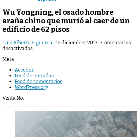
Wu Yongning, el osado hombre
araña chino que murió al caer de un
edificio de 62 pisos
Luis Alberto Figueroa
12 diciembre, 2017
Comentarios
en
desactivados
Wu
Meta
Yongning,
el
Acceder
osado
Feed de entradas
hombre
Feed de comentarios
araña
WordPress.org
chino
que
Visita No.
murió
al
caer
de
un
edificio
de