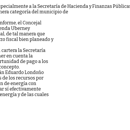
ecialmente a la Secretaría de Hacienda y Finanzas Públicas 
imera categoría del municipio de
informe, el Concejal
cienda Uberney
al, de tal manera que
zo fiscal bien planeado y
 cartera la Secretaría
ner en cuenta la
rtunidad de pago a los
concepto.
mán Eduardo Londoño
s de los recursos por
ón de energía con
ar sí efectivamente
nergía y de las cuales