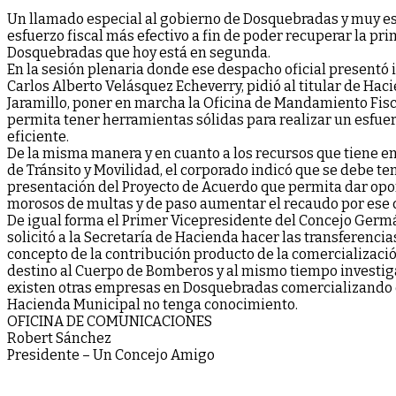
Un llamado especial al gobierno de
Dosquebradas y muy esp
esfuerzo fiscal más efectivo a fin de poder recuperar la pr
Dosquebradas que hoy está en segunda.
En la sesión plenaria donde ese despacho oficial presentó 
Carlos Alberto Velásquez Echeverry, pidió al titular de Ha
Jaramillo, poner en marcha la Oficina de Mandamiento Fisc
permita tener herramientas sólidas para realizar un esfuer
eficiente.
De la misma manera y en cuanto a los recursos que tiene en
de Tránsito y Movilidad, el corporado indicó que se debe te
presentación del Proyecto de Acuerdo que permita dar opo
morosos de multas y de paso aumentar el recaudo por ese 
De igual forma el Primer Vicepresidente del Concejo Ger
solicitó a la Secretaría de Hacienda hacer las transferencia
concepto de la contribución producto de la comercializaci
destino al Cuerpo de Bomberos y al mismo tiempo investig
existen otras empresas en Dosquebradas comercializando e
Hacienda Municipal no tenga conocimiento.
OFICINA DE COMUNICACIONES
Robert Sánchez
Presidente – Un Concejo Amigo