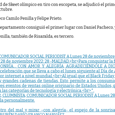
 de Skeet olímpico en tiro con escopeta, se adjudicó el prime
ctubre.
o Camilo Penilla y Felipe Prieto.
departamento consiguió el primer lugar con Daniel Pacheco, 
illa, también de Risaralda, es tercero.
, CLUMNISTA, COMUNICADOR SOCIAL PERIODIST A,Lunes 28 d
rla personalmente.
rostro del mal y mirar –con alegría- el espejo de la so
–RUBÉN DARÍO FRANCO NARVÁEZ.