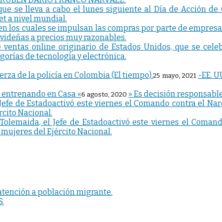
ue se lleva a cabo el lunes siguiente al Día de Acción de
t a nivel mundial.
 en los cuales se impulsan las compras por parte de empresa
videñas a precios muy razonables.
entas online originario de Estados Unidos, que se celebr
orías de tecnología y electrónica.
-EE. U
25 mayo, 2021
» Es decisión responsabl
6 agosto, 2020
e Tolemaida, el Jefe de Estadoactivó este viernes el Coma
mujeres del Ejército Nacional.
atención a población migrante.
.