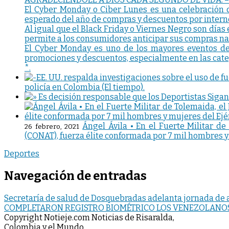
El Cyber Monday o Ciber Lunes es una celebración q
esperado del año de compras y descuentos por interne
Al igual que el Black Friday o Viernes Negro son días
permite a los consumidores anticipar sus compras na
El Cyber Monday es uno de los mayores eventos de v
promociones y descuentos, especialmente en las categ
*.
policía en Colombia (El tiempo).
Ángel Ávila • En el Fuerte Militar d
26 febrero, 2021
(CONAT), fuerza élite conformada por 7 mil hombres y 
Deportes
Navegación de entradas
Secretaría de salud de Dosquebradas adelanta jornada de 
COMPLETARON REGISTRO BIOMÉTRICO LOS VENEZOLANOS
Copyright Notieje.com Noticias de Risaralda,
Colombia y el Mundo