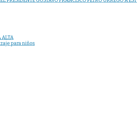
 EL PRESIDENTE GUSTAVO FRANCISCO PETRO URREGO A EST
 ALTA
izaje para niños