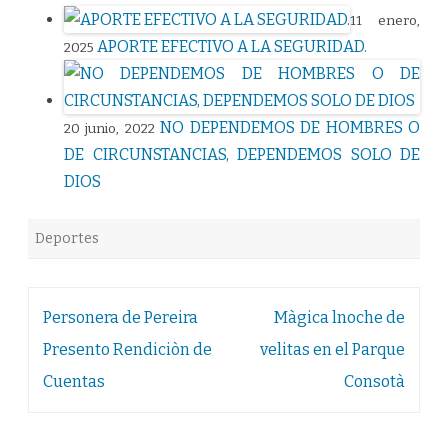
11 enero,
APORTE EFECTIVO A LA SEGURIDAD.
2025
NO DEPENDEMOS DE HOMBRES O
20 junio, 2022
DE CIRCUNSTANCIAS, DEPENDEMOS SOLO DE
DIOS
Deportes
Navegación
Personera de Pereira
Màgica lnoche de
de
Presento Rendiciòn de
velitas en el Parque
entradas
Cuentas
Consotà