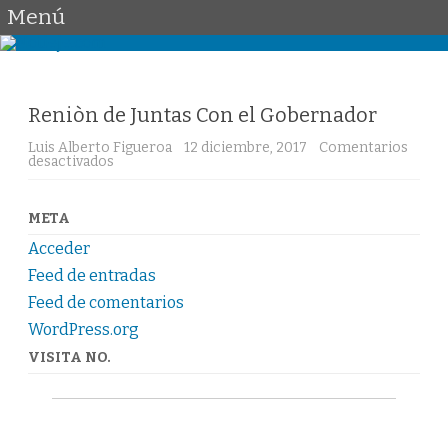
Menú
Saltar
al
contenido
Reniòn de Juntas Con el Gobernador
Luis Alberto Figueroa
12 diciembre, 2017
Comentarios
en
desactivados
Reniòn
de
Juntas
Con
META
el
Gobernador
Acceder
Feed de entradas
Feed de comentarios
WordPress.org
VISITA NO.