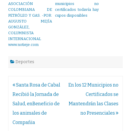
ASOCIACIÓN
municipios no
COLOMBIANA DE
certificados todavía hay
PETRÓLEO Y GAS. -POR:
cupos disponibles
AUGUSTO MEJÍA
GONZÁLEZ,
COLUMNISTA
INTERNACIONAL
www.notieje.com
Deportes
Navegación
Santa Rosa de Cabal
En los 12 Municipios no
de
Recibió la Jornada de
Certificados se
entradas
Salud, enBeneficio de
Mantendrán las Clases
los animales de
no Presenciales
Compañia