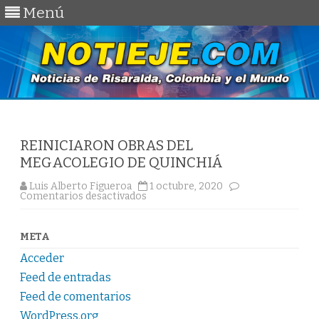
Menú
Saltar
al
contenido
REINICIARON OBRAS DEL
MEGACOLEGIO DE QUINCHIÁ
Luis Alberto Figueroa
1 octubre, 2020
en
Comentarios desactivados
REINICIARON
OBRAS
DEL
MEGACOLEGIO
META
DE
QUINCHIÁ
Acceder
Feed de entradas
Feed de comentarios
WordPress.org