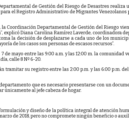
Departamental de Gestión del Riesgo de Desastres realiza u
al para el Registro Administrativo de Migrantes Venezolano
 la Coordinación Departamental de Gestión del Riesgo vien
ría”, explicó Diana Carolina Ramírez Laverde, coordinadora 
oma la decisión de desplazarse a cada uno de los municipi
ayoría de los casos son personas de escasos recursos”.
s 7 de mayo entre las 9:00 a.m. y las 12:00 m. la comunidad
día, calle 8 Nº 6-20.
tramitar su registro entre las 2:00 p.m. y las 6:00 p.m. de
 departamento que es necesario presentarse con un documen
ar únicamente al jefe cabeza de hogar.
formulación y diseño de la política integral de atención hum
 marzo de 2018, pero no compromete ningún beneficio o auxil