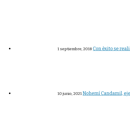
Con èxito se rea
1 septiembre, 2018
Nohemí Candamil, eje
10 junio, 2021