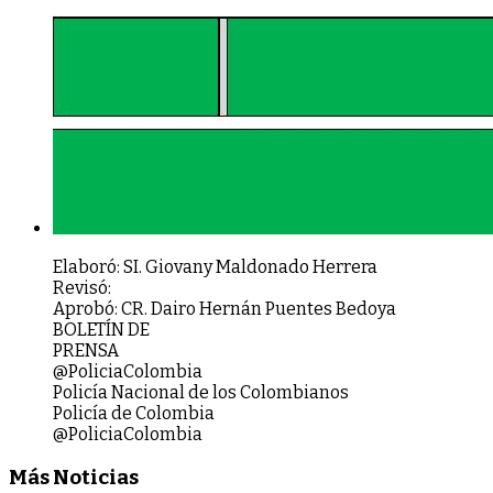
Elaboró: SI. Giovany Maldonado Herrera
Revisó:
Aprobó: CR. Dairo Hernán Puentes Bedoya
BOLETÍN DE
PRENSA
@PoliciaColombia
Poli
c
ía
N
acional de los Colombianos
Policía de Colombia
@PoliciaColombia
Más Noticias