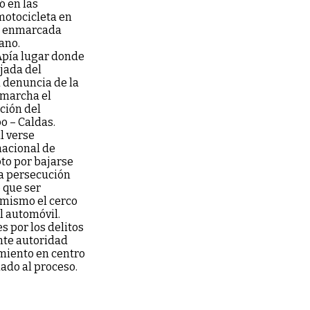
ó en las
motocicleta en
tá enmarcada
ano.
 Apía lugar donde
jada del
 denuncia de la
 marcha el
ción del
o – Caldas.
l verse
nacional de
pto por bajarse
na persecución
 que ser
 mismo el cerco
l automóvil.
s por los delitos
ante autoridad
miento en centro
lado al proceso.