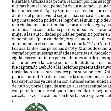
Risaralda
. Gracias a la pronta reacción policial se logr
últimas horas la recuperación de un automóvil y una 
los municipios de Apia y Santuario, actividad que es
dentro del plan navidad segura, más cerca del ciudad
La primar acción policial se logró en el municipio de
una ciudadana fue intimidada con arma de fuego y ba
automóvil en zona urbana por dos personas, la pronta
mujer a las autoridades policiales, permitió poner en
denominado “plan candado”, lo que condujo a la ubica
automotor en el sector conocido como la “Y” vía Viterb
Los asaltantes dos personas de 19 y 30 años de edad, a
cercados por nuestras unidades adscritas al modelo 
vigilancia comunitaria por cuadrantes uno de ellos o
del automóvil y lanzarse por un cafetal, donde tras u
fue capturado. Debido a las lesiones presentadas tuvo
trasladado a un centro médico para su valoración, Así
policial permitió la detención de la otra persona con e
Los capturados ya cuentan con antecedentes judiciale
de hurto y porte ilegal de armas, al ser presentados 
competente uno fue cobijado con medida de asegura
carcelario y el otro dejado en liberta pero sigue vincu
1