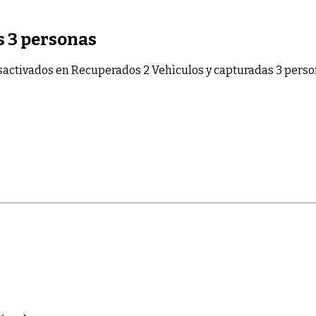
s 3 personas
sactivados
en Recuperados 2 Vehìculos y capturadas 3 pers