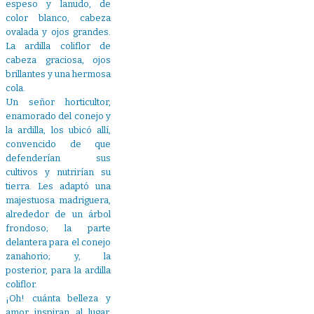
espeso y lanudo, de
color blanco, cabeza
ovalada y ojos grandes.
La ardilla coliflor de
cabeza graciosa, ojos
brillantes y una hermosa
cola.
Un señor horticultor,
enamorado del conejo y
la ardilla, los ubicó allí,
convencido de que
defenderían sus
cultivos y nutrirían su
tierra. Les adaptó una
majestuosa madriguera,
alrededor de un árbol
frondoso; la parte
delantera para el conejo
zanahorio; y, la
posterior, para la ardilla
coliflor.
¡Oh! cuánta belleza y
amor inspiran al lugar.