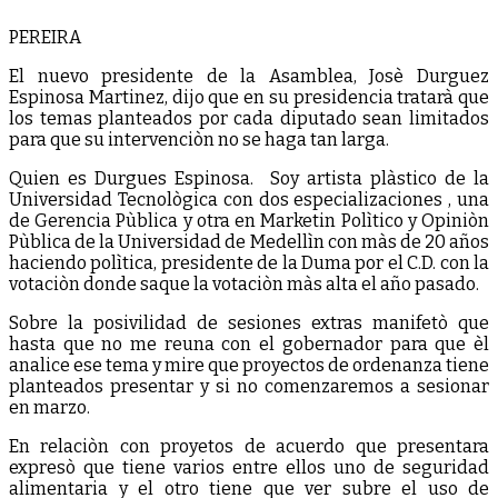
PEREIRA
El nuevo presidente de la Asamblea, Josè Durguez
Espinosa Martinez, dijo que en su presidencia tratarà que
los temas planteados por cada diputado sean limitados
para que su intervenciòn no se haga tan larga.
Quien es Durgues Espinosa. Soy artista plàstico de la
Universidad Tecnològica con dos especializaciones , una
de Gerencia Pùblica y otra en Marketin Polìtico y Opiniòn
Pùblica de la Universidad de Medellìn con màs de 20 años
haciendo polìtica, presidente de la Duma por el C.D. con la
votaciòn donde saque la votaciòn màs alta el año pasado.
Sobre la posivilidad de sesiones extras manifetò que
hasta que no me reuna con el gobernador para que èl
analice ese tema y mire que proyectos de ordenanza tiene
planteados presentar y si no comenzaremos a sesionar
en marzo.
En relaciòn con proyetos de acuerdo que presentara
expresò que tiene varios entre ellos uno de seguridad
alimentaria y el otro tiene que ver subre el uso de