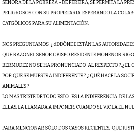
SEÑORA DE LA POBREZA » DE PEREIRA, SE PERMITA LA PR
PELIGROSOS CON SU PROPIETARIA ESPERANDO LA COLABO
CATGÒLICOS PARA SU ALIMENTACIÒN.
NOS PREGUNTAMOS: ¿ dDDÒNDE ESTÀN LAS AUTORIDADES 
QUE RAZÒNEL SEÑOR OBISPO RESIDENTE MONEÑOR RIG
BERMUDEZ NO SE HA PRONUNCIADO AL RESPECTO ?,¿ EL C
POR QUE SE MUESTRA INDIFERENTE ? ¿ QUÈ HACE LA SOC
ANIMALES ?
LO MÀS TRISTE DE TODO ESTO , ES LA INDIFERENCIA DE L
ELLAS, LA LLAMADA A IMPONER, CUANDO SE VIOLA EL NUE
PARA MENCIONAR SÒLO DOS CASOS RECIENTES, QUE JUST