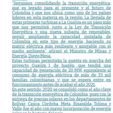
“Seguimos consolidando la transición energética,
que es legado para el presente y el futuro de
Colombia y que nos ubica como uno de los países
líderes en esta materia en la región. La llegada de
estas primeras turbinas a La Guajira es un paso más
que nos permitirá, junto a la Ley de Transición
Energética y una nueva subasta de renovables,
seguir ampliando la capacidad instalada de
Colombia en este tipo de energía, haciendo su
matriz eléctrica más resiliente y amigable con el
medio ambiente”, afirmó el Ministro de Minas y
Energía, Diego Mesa.
Estas turbinas permitirán la puesta en marcha del
proyecto Guajira I, de Isagén, que tendrá una
capacidad de generación de 20 MW, equivalente al
consumo de energía eléctrica de más de 33 mil
familias colombianas, y que se espera entre en
funcionamiento antes de acabar el año 2021.
En este sentido, 2020 se consolidó como el año clave
de la transición energética de Colombia, pues con la
entrega de granjas solares en los departamentos de
Bolívar, Cauca, Córdoba, Meta, Risaralda, Tolima y
Valle, fue el año con mayor incorporación de energía