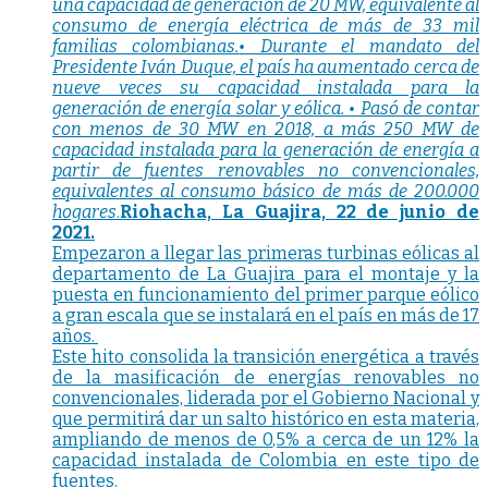
una capacidad de generación de 20 MW, equivalente al
consumo de energía eléctrica de más de 33 mil
familias colombianas.
• Durante el mandato del
Presidente Iván Duque, el país ha aumentado cerca de
nueve veces su capacidad instalada para la
generación de energía solar y eólica.
• Pasó de contar
con menos de 30 MW en 2018, a más 250 MW de
capacidad instalada para la generación de energía a
partir de fuentes renovables no convencionales,
equivalentes al consumo básico de más de 200.000
hogares
.
Riohacha, La Guajira, 22 de junio de
2021.
Empezaron a llegar las primeras turbinas eólicas al
departamento de La Guajira para el montaje y la
puesta en funcionamiento del primer parque eólico
a gran escala que se instalará en el país en más de 17
años.
Este hito consolida la transición energética a través
de la masificación de energías renovables no
convencionales, liderada por el Gobierno Nacional y
que permitirá dar un salto histórico en esta materia,
ampliando de menos de 0,5% a cerca de un 12% la
capacidad instalada de Colombia en este tipo de
fuentes.