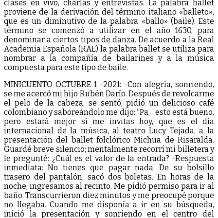
clases en vivo, charlas y entrevistas. La palabra ballet
proviene de la derivación del término italiano «balleto»,
que es un diminutivo de la palabra «ballo» (baile). Este
término se comenzó a utilizar en el año 1630, para
denominar a ciertos tipos de danza. De acuerdo a la Real
Academia Española (RAE) la palabra ballet se utiliza para
nombrar a la compañía de bailarines y a la música
compuesta para este tipo de baile.
MINICUENTO OCTUBRE 1 -2021: -Con alegría, sonriendo,
se me acercó mi hijo Rubén Darío. Después de revolcarme
el pelo de la cabeza, se sentó, pidió un delicioso café
colombiano y saboreándolo me dijo: “Pa… esto está bueno,
pero estará mejor sí me invitas hoy, que es el día
internacional de la música, al teatro Lucy Tejada, a la
presentación del ballet folclórico Michua de Risaralda.
Guardé breve silencio; mentalmente recorrí mi billetera y
le pregunté: ¿Cuál es el valor de la entrada? -Respuesta
inmediata: No tienes que pagar nada. De su bolsillo
trasero del pantalón, sacó dos boletas. En horas de la
noche, ingresamos al recinto. Me pidió permiso para ir al
baño. Transcurrieron diez minutos y me preocupé porque
no llegaba. Cuando me disponía a ir en su búsqueda,
inició la presentación y sonriendo en el centro del