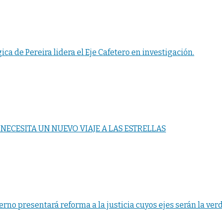
ca de Pereira lidera el Eje Cafetero en investigación.
ECESITA UN NUEVO VIAJE A LAS ESTRELLAS
erno presentará reforma a la justicia cuyos ejes serán la verd