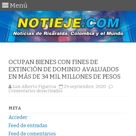
Menú
Saltar
al
contenido
OCUPAN BIENES CON FINES DE
EXTINCIÓN DE DOMINIO AVALUADOS
EN MÁS DE 34 MIL MILLONES DE PESOS
Luis Alberto Figueroa
29 septiembre, 2020
en
Comentarios desactivados
OCUPAN
BIENES
CON
FINES
META
DE
EXTINCIÓN
Acceder
DE
DOMINIO
Feed de entradas
AVALUADOS
EN
Feed de comentarios