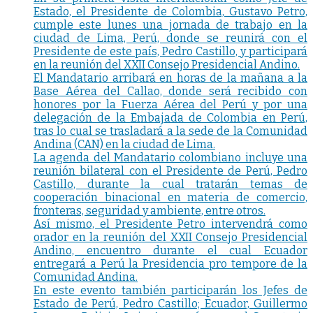
Estado, el Presidente de Colombia, Gustavo Petro,
cumple este lunes una jornada de trabajo en la
ciudad de Lima, Perú, donde se reunirá con el
Presidente de este país, Pedro Castillo, y participará
en la reunión del XXII Consejo Presidencial Andino.
El Mandatario arribará en horas de la mañana a la
Base Aérea del Callao, donde será recibido con
honores por la Fuerza Aérea del Perú y por una
delegación de la Embajada de Colombia en Perú,
tras lo cual se trasladará a la sede de la Comunidad
Andina (CAN) en la ciudad de Lima.
La agenda del Mandatario colombiano incluye una
reunión bilateral con el Presidente de Perú, Pedro
Castillo, durante la cual tratarán temas de
cooperación binacional en materia de comercio,
fronteras, seguridad y ambiente, entre otros.
Así mismo, el Presidente Petro intervendrá como
orador en la reunión del XXII Consejo Presidencial
Andino, encuentro durante el cual Ecuador
entregará a Perú la Presidencia pro tempore de la
Comunidad Andina.
En este evento también participarán los Jefes de
Estado de Perú, Pedro Castillo; Ecuador, Guillermo