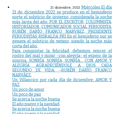
Miércoles El día
21 diciembre, 2022
21 de. diciembre 2022 se produce en el hemisferio
norte el solsticio de invierno, considerada la noche
más larga del año. POR EL ESCRITOR, COLUMNISTA,
HISTORIADOR, COMUNICADOR SOCIAL PERIODISTA,
RUBÉN DARÍO FRANCO NARVÁEZ, PRESIDENTE
PERIODISTAS RISRALDA PRI En el hemisferio sur se
genera el solsticio de verano, siendo la noche más
corta del año.
Para conquistar la felicidad, debemos vencer el
rostro del mal y mirar –con alegría- el espejo de la
sonrisa. SONRÍA, SONRÍA, SONRÍA… CON AMOR Y
ALEGRÍA, AGRADECIÉNDOLE A DIOS CADA
SEGUNDO DE VIDA. –RUBÉN DARÍO FRANCO
NARVÁEZ.
Un Villancico por cada día de diciembre: AMOR Y
PAZ
Un poco de amor
Un poco de paz
Se acerca la noche buena
El año nuevo y la navidad
Se acerca la noche buena
El año nuevo y la navidad