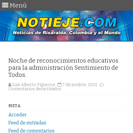
Menú
Saltar
al
contenido
Noche de reconocimientos educativos
para la administración Sentimiento de
Todos.
Luis Alberto Figueroa
7 diciembre, 2021
en
Comentarios desactivados
Noche
de
reconocimientos
educativos
META
para
la
Acceder
administración
Sentimiento
Feed de entradas
de
Todos.
Feed de comentarios