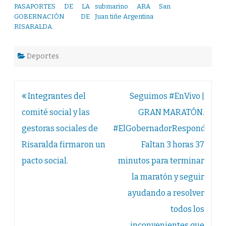
PASAPORTES DE LA
submarino ARA San
GOBERNACIÓN DE
Juan tiñe Argentina
RISARALDA.
Deportes
Navegación
Integrantes del
Seguimos #EnVivo |
de
comité social y las
GRAN MARATÓN.
entradas
gestoras sociales de
#ElGobernadorResponde.
Risaralda firmaron un
Faltan 3 horas 37
pacto social.
minutos para terminar
la maratón y seguir
ayudando a resolver
todos los
inconvenientes que