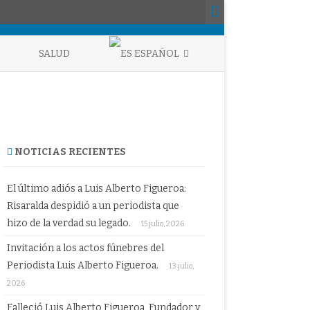
SALUD
ESPAÑOL
ENGLISH
ESPAÑOL
NOTICIAS RECIENTES
El último adiós a Luis Alberto Figueroa:
Risaralda despidió a un periodista que
hizo de la verdad su legado.
15 julio, 2026
Invitación a los actos fúnebres del
Periodista Luis Alberto Figueroa.
13 julio,
2026
Falleció Luis Alberto Figueroa, Fundador y