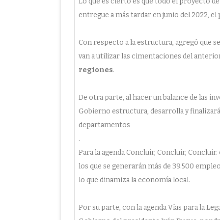
Lo que es cierto es que todo el proyecto de 
entregue a más tardar en junio del 2022, e
Con respecto a la estructura, agregó que s
van a utilizar las cimentaciones del anteri
regiones
.
De otra parte, al hacer un balance de las in
Gobierno estructura, desarrolla y finaliza
departamentos
.
Para la agenda Concluir, Concluir, Concluir.
los que se generarán más de 39.500 empleos 
lo que dinamiza la economía local.
Por su parte, con la agenda Vías para la Leg