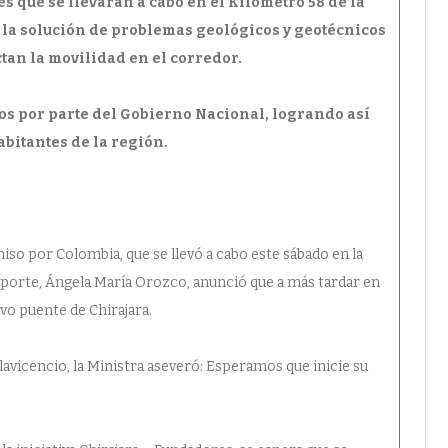
s que se llevarán a cabo en el Kilómetro 58 de la
s la solución de problemas geológicos y geotécnicos
tan la movilidad en el corredor.
os por parte del Gobierno Nacional, logrando así
abitantes de la región.
o por Colombia, que se llevó a cabo este sábado en la
nsporte, Ángela María Orozco, anunció que a más tardar en
evo puente de Chirajara.
llavicencio, la Ministra aseveró: Esperamos que inicie su