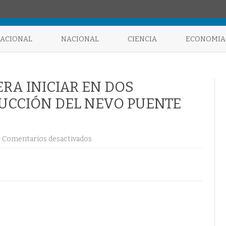
Saltar
al
NACIONAL
NACIONAL
CIENCIA
ECONOMIA
contenido
RA INICIAR EN DOS
UCCIÓN DEL NEVO PUENTE
en
Comentarios desactivados
MINTRANSPORTE
ESPERA
INICIAR
EN
DOS
SEMANAS
LA
CONSTRUCCIÓN
DEL
NEVO
PUENTE
DE