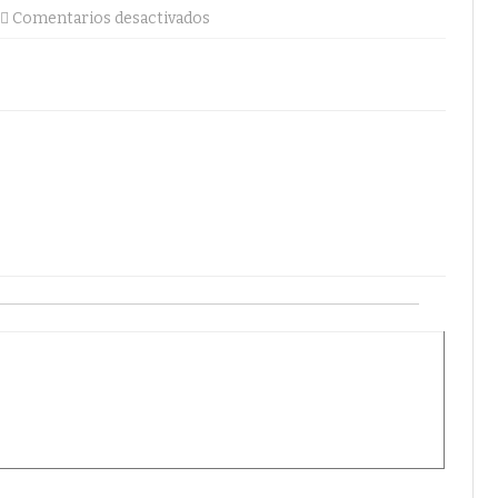
en
Comentarios desactivados
MINCIENCIAS
ENTREGÓ
CABINAS
DESPRESURIZADAS
PARA
EL
MANEJO
DE
COVID-
19
EN
EL
PUTUMAYO