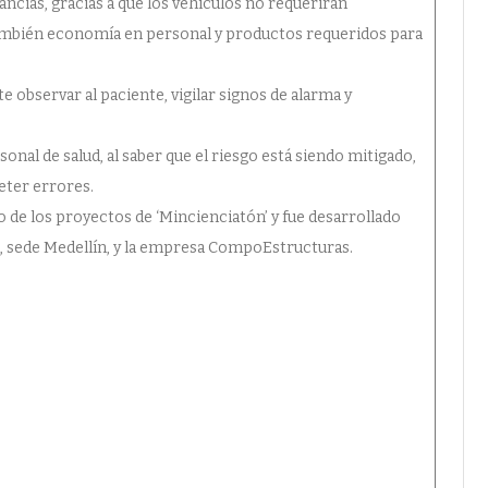
ncias, gracias a que los vehículos no requerirán
también economía en personal y productos requeridos para
e observar al paciente, vigilar signos de alarma y
rsonal de salud, al saber que el riesgo está siendo mitigado,
eter errores.
 de los proyectos de ‘Mincienciatón’ y fue desarrollado
, sede Medellín, y la empresa CompoEstructuras.