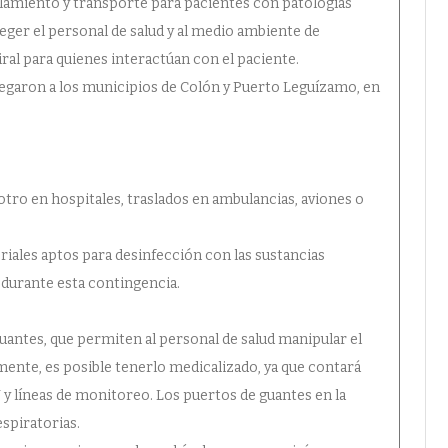
slamiento y transporte para pacientes con patologías
eger el personal de salud y al medio ambiente de
ral para quienes interactúan con el paciente.
legaron a los municipios de Colón y Puerto Leguízamo, en
 otro en hospitales, traslados en ambulancias, aviones o
riales aptos para desinfección con las sustancias
 durante esta contingencia.
uantes, que permiten al personal de salud manipular el
mente, es posible tenerlo medicalizado, ya que contará
 y líneas de monitoreo. Los puertos de guantes en la
espiratorias.