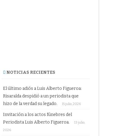
NOTICIAS RECIENTES
El último adiós a Luis Alberto Figueroa:
Risaralda despidió a un periodista que
hizo de la verdad su legado.
15 julio, 2026
Invitación a los actos fúnebres del
Periodista Luis Alberto Figueroa.
13 julio,
2026