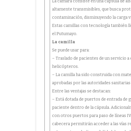
La cámara consiste en una cápsula de ai
altamente transmisibles, que busca prot
contaminación, disminuyendo la carga vi
Estas camillas con tecnología también l
el Putumayo.
La camilla
Se puede usar para:
– Traslado de pacientes de un servicio a
helicópteros.
– La camilla ha sido construida con mate
aprobadas por las autoridades sanitarias
Entre las ventajas se destacan:
– Está dotada de puertos de entrada de g
paciente dentro de la cápsula. Adicional
con otros puertos para paso de líneas IV
cabecera permitirán acceder a las vías r