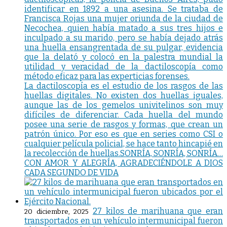
identificar en 1892 a una asesina. Se trataba de
Francisca Rojas una mujer oriunda de la ciudad de
Necochea, quien había matado a sus tres hijos e
inculpado a su marido, pero se había dejado atrás
una huella ensangrentada de su pulgar, evidencia
que la delató y colocó en la palestra mundial la
utilidad y veracidad de la dactiloscopía como
método eficaz para las experticias forenses.
La dactiloscopía es el estudio de los rasgos de las
huellas digitales. No existen dos huellas iguales,
aunque las de los gemelos univitelinos son muy
difíciles de diferenciar. Cada huella del mundo
posee una serie de rasgos y formas, que crean un
patrón único. Por eso es que en series como CSI o
cualquier película policial, se hace tanto hincapié en
la recolección de huellas.SONRÍA, SONRÍA, SONRÍA…
CON AMOR Y ALEGRÍA, AGRADECIÉNDOLE A DIOS
CADA SEGUNDO DE VIDA
27 kilos de marihuana que eran
20 diciembre, 2025
transportados en un vehículo intermunicipal fueron