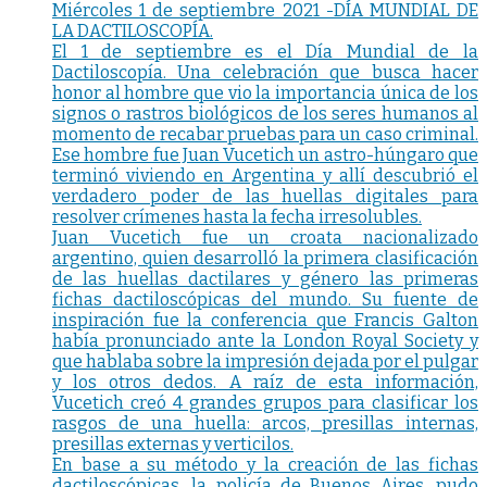
Miércoles 1 de septiembre 2021 -DÍA MUNDIAL DE
LA DACTILOSCOPÍA.
El 1 de septiembre es el Día Mundial de la
Dactiloscopía. Una celebración que busca hacer
honor al hombre que vio la importancia única de los
signos o rastros biológicos de los seres humanos al
momento de recabar pruebas para un caso criminal.
Ese hombre fue Juan Vucetich un astro-húngaro que
terminó viviendo en Argentina y allí descubrió el
verdadero poder de las huellas digitales para
resolver crímenes hasta la fecha irresolubles.
Juan Vucetich fue un croata nacionalizado
argentino, quien desarrolló la primera clasificación
de las huellas dactilares y género las primeras
fichas dactiloscópicas del mundo. Su fuente de
inspiración fue la conferencia que Francis Galton
había pronunciado ante la London Royal Society y
que hablaba sobre la impresión dejada por el pulgar
y los otros dedos. A raíz de esta información,
Vucetich creó 4 grandes grupos para clasificar los
rasgos de una huella: arcos, presillas internas,
presillas externas y verticilos.
En base a su método y la creación de las fichas
dactiloscópicas, la policía de Buenos Aires, pudo