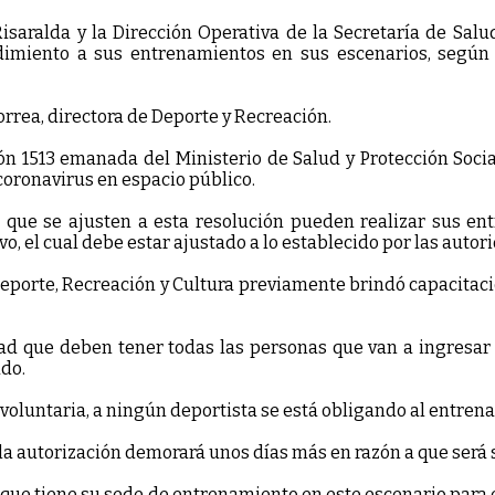
isaralda y la Dirección Operativa de la Secretaría de Salu
ndimiento a sus entrenamientos en sus escenarios, según 
orrea, directora de Deporte y Recreación.
ión 1513 emanada del Ministerio de Salud y Protección Socia
coronavirus en espacio público.
es que se ajusten a esta resolución pueden realizar sus 
, el cual debe estar ajustado a lo establecido por las autor
Deporte, Recreación y Cultura previamente brindó capacitac
d que deben tener todas las personas que van a ingresar a 
do.
voluntaria, a ningún deportista se está obligando al entren
 la autorización demorará unos días más en razón a que será
 que tiene su sede de entrenamiento en este escenario para e