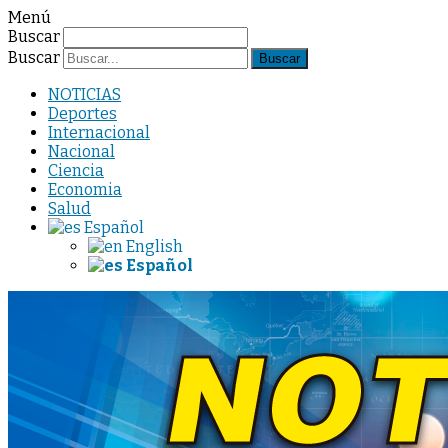
Menú
Buscar
Buscar
NOTICIAS
Deportes
Internacional
Nacional
Ciencia
Economia
Salud
Español
English
Español