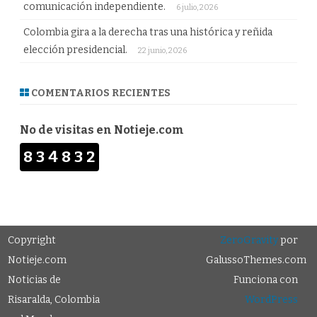
comunicación independiente.
6 julio, 2026
Colombia gira a la derecha tras una histórica y reñida
elección presidencial.
22 junio, 2026
COMENTARIOS RECIENTES
No de visitas en Notieje.com
834832
Copyright
ZeroGravity
por
Notieje.com
GalussoThemes.com
Noticias de
Funciona con
Risaralda, Colombia
WordPress