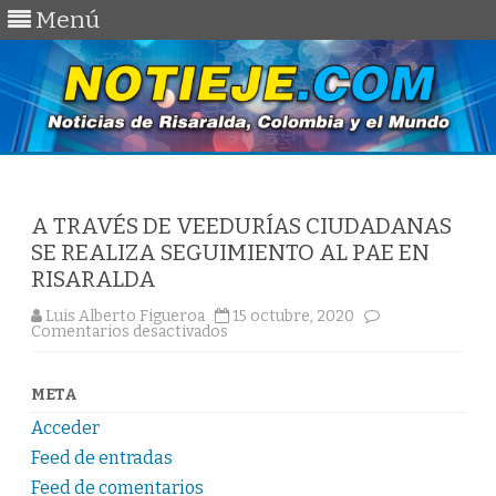
Menú
Saltar
al
contenido
A TRAVÉS DE VEEDURÍAS CIUDADANAS
SE REALIZA SEGUIMIENTO AL PAE EN
RISARALDA
Luis Alberto Figueroa
15 octubre, 2020
en
Comentarios desactivados
A
TRAVÉS
DE
VEEDURÍAS
META
CIUDADANAS
SE
Acceder
REALIZA
SEGUIMIENTO
Feed de entradas
AL
PAE
Feed de comentarios