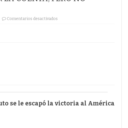
en
Comentarios desactivados
LOS
ROJOS
DE
CALI
MANEJARON
EL
DESESPERO
Y
PUDIERON
AUMENTAR
LA
CUENTA,
PERO
NO
TUVIERON
FORTUNA
to se le escapó la victoria al América