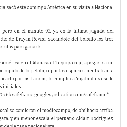
oja sacó este domingo América en su visita a Nacional
, pero en el minuto 93, ya en la última jugada del
io de Brayan Rovira, sacándole del bolsillo los tres
éritos para ganarlo.
América en el Atanasio. El equipo rojo, apegado a un
n rápida de la pelota, copar los espacios, neutralizar a
carlo por las bandas, lo cumplió a ‘rajatabla’ y eso le
 iniciales.
0c6b.safeframe.googlesyndication.com/safeframe/1-
rascal se comieron el mediocampo; de ahí hacia arriba,
gara, y en menor escala el peruano Aldair Rodríguez,
a endeble zaga nacionalista.