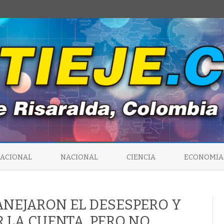
Saltar
al
NACIONAL
NACIONAL
CIENCIA
ECONOMIA
contenido
MANEJARON EL DESESPERO Y
 LA CUENTA, PERO NO