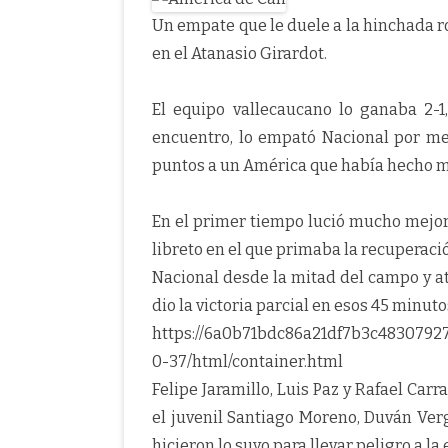
Un empate que le duele a la hinchada r
en el Atanasio Girardot.
El equipo vallecaucano lo ganaba 2-1
encuentro, lo empató Nacional por med
puntos a un América que había hecho m
En el primer tiempo lució mucho mejor 
libreto en el que primaba la recuperació
Nacional desde la mitad del campo y ata
dio la victoria parcial en esos 45 minutos
https://6a0b71bdc86a21df7b3c48307927
0-37/html/container.html
Felipe Jaramillo, Luis Paz y Rafael Car
el juvenil Santiago Moreno, Duván Ver
hicieron lo suyo para llevar peligro a l