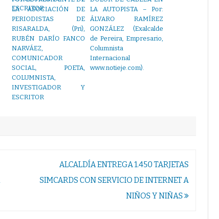
LA ASOCIACIÓN DE
LA AUTOPISTA – Por:
PERIODISTAS DE
ÁLVARO RAMÍREZ
RISARALDA, (Pri),
GONZÁLEZ (Exalcalde
RUBÉN DARÍO FANCO
de Pereira, Empresario,
NARVÁEZ,
Columnista
COMUNICADOR
Internacional
SOCIAL, POETA,
www.notieje.com).
COLUMNISTA,
INVESTIGADOR Y
ESCRITOR
ALCALDÍA ENTREGA 1.450 TARJETAS
a
SIMCARDS CON SERVICIO DE INTERNET A
NIÑOS Y NIÑAS