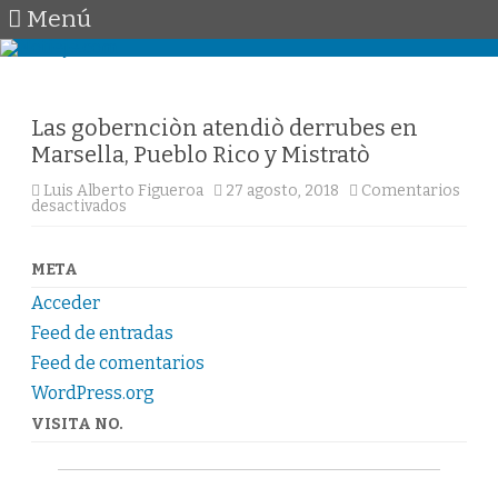
Menú
Saltar
al
contenido
Las gobernciòn atendiò derrubes en
Marsella, Pueblo Rico y Mistratò
Luis Alberto Figueroa
27 agosto, 2018
Comentarios
en
desactivados
Las
gobernciòn
atendiò
derrubes
META
en
Marsella,
Acceder
Pueblo
Rico
Feed de entradas
y
Mistratò
Feed de comentarios
WordPress.org
VISITA NO.