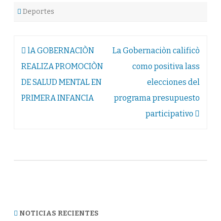
Deportes
Navegación
lA GOBERNACIÒN
La Gobernaciòn calificò
de
REALIZA PROMOCIÒN
como positiva lass
entradas
DE SALUD MENTAL EN
elecciones del
PRIMERA INFANCIA
programa presupuesto
participativo
NOTICIAS RECIENTES