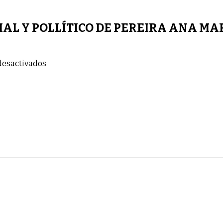
AL Y POLLÍTICO DE PEREIRA ANA MAR
en
desactivados
LA
SECRETARIA
DE
DESARROLLO
SOCIAL
Y
POLLÍTICO
DE
PEREIRA
ANA
MARÍA
RUBIO.
ILUSTRÓ
A
NIÑOS
SOBRE