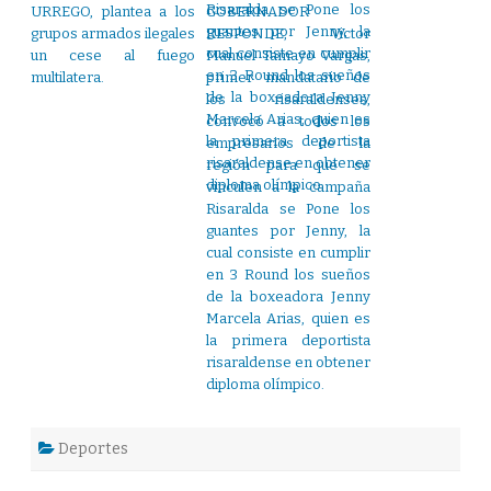
URREGO, plantea a los
GOBERNADOR
grupos armados ilegales
RESPONDE, Victor
un cese al fuego
Manuel Tamayo Vargas,
multilatera.
primer mandatario de
los risaraldenses,
convocó a todos los
empresarios de la
región para que se
vinculen a la campaña
Risaralda se Pone los
guantes por Jenny, la
cual consiste en cumplir
en 3 Round los sueños
de la boxeadora Jenny
Marcela Arias, quien es
la primera deportista
risaraldense en obtener
diploma olímpico.
Deportes