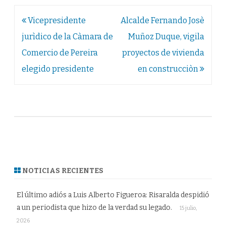
Navegación
Vicepresidente
Alcalde Fernando Josè
de
jurìdico de la Càmara de
Muñoz Duque, vigila
entradas
Comercio de Pereira
proyectos de vivienda
elegido presidente
en construcciòn
NOTICIAS RECIENTES
El último adiós a Luis Alberto Figueroa: Risaralda despidió
a un periodista que hizo de la verdad su legado.
15 julio,
2026