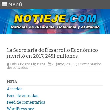
Menú
Saltar
al
contenido
La Secretaría de Desarrollo Económico
invirtió en 2017, 2451 millones
Luis Alberto Figueroa
28 junio, 2018
Comentarios
en
desactivados
La
Secretaría
de
Desarrollo
META
Económico
invirtió
Acceder
en
2017,
Feed de entradas
2451
millones
Feed de comentarios
WordPress.org