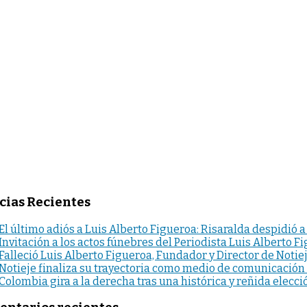
cias Recientes
El último adiós a Luis Alberto Figueroa: Risaralda despidió a
Invitación a los actos fúnebres del Periodista Luis Alberto F
Falleció Luis Alberto Figueroa, Fundador y Director de Notie
Notieje finaliza su trayectoria como medio de comunicación
Colombia gira a la derecha tras una histórica y reñida elecci