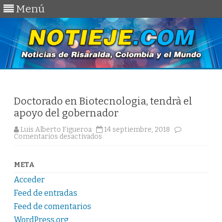
Menú
Saltar
al
contenido
Doctorado en Biotecnologia, tendrà el
apoyo del gobernador
Luis Alberto Figueroa
14 septiembre, 2018
en
Comentarios desactivados
Doctorado
en
Biotecnologia,
tendrà
META
el
apoyo
Acceder
del
gobernador
Feed de entradas
Feed de comentarios
WordPress.org