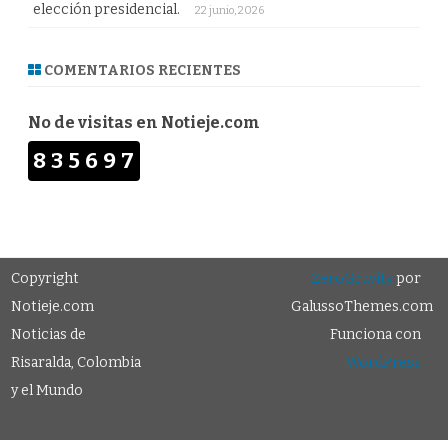
elección presidencial.
22 junio, 2026
COMENTARIOS RECIENTES
No de visitas en Notieje.com
835697
Copyright
ZeroGravity
por
Notieje.com
GalussoThemes.com
Noticias de
Funciona con
Risaralda, Colombia
WordPress
y el Mundo