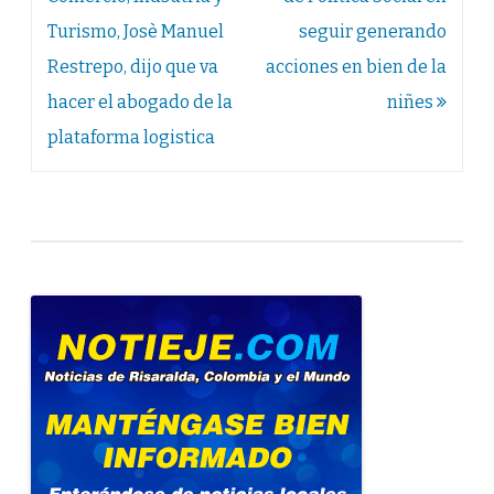
entradas
Turismo, Josè Manuel
seguir generando
Restrepo, dijo que va
acciones en bien de la
hacer el abogado de la
niñes
plataforma logistica