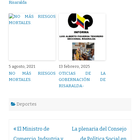
Risaralda
5 agosto, 2021
13 febrero, 2025
NO MÁS RIESGOS
OTICIAS DE LA
MORTALES.
GOBERNACIÓN DE
RISARALDA-
Deportes
Navegación
El Ministro de
La plenaria del Consejo
de
Comercio, Indsutria y
de Polìtica Social en