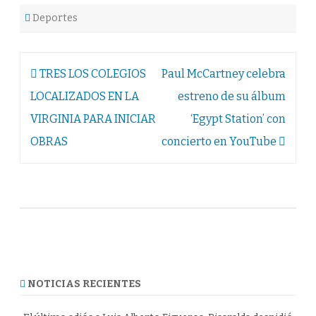
Deportes
Navegación
TRES LOS COLEGIOS
Paul McCartney celebra
de
LOCALIZADOS EN LA
estreno de su álbum
entradas
VIRGINIA PARA INICIAR
‘Egypt Station’ con
OBRAS
concierto en YouTube
NOTICIAS RECIENTES