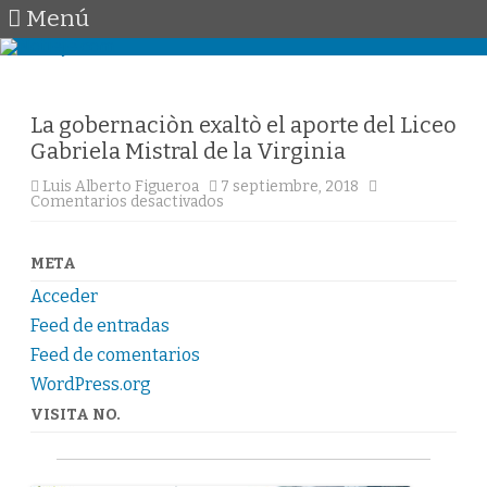
Menú
Saltar
al
contenido
La gobernaciòn exaltò el aporte del Liceo
Gabriela Mistral de la Virginia
Luis Alberto Figueroa
7 septiembre, 2018
en
Comentarios desactivados
La
gobernaciòn
exaltò
el
META
aporte
del
Acceder
Liceo
Gabriela
Feed de entradas
Mistral
de
Feed de comentarios
la
WordPress.org
Virginia
VISITA NO.