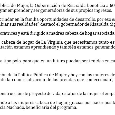
blica de Mujer, la Gobernación de Risaralda beneficia a 6
lograr emprender y ser generadoras de sus propios ingresos.
indar en la familia oportunidades de desarrollo, por eso e
iar sus realidades”, destacó el gobernador de Risaralda, Sig
atrices y está dirigido a madres cabeza de hogar asociadas
 cabeza de hogar de La Virginia que necesitamos tanto est
acitación estamos aprendiendo y también estamos generando 
 tipo polo, para que en un futuro puedan ser tenidas en 
 de la Política Pública de Mujer y hoy con las mujeres de 
o la comercialización de las prendas que confeccionan”, i
nstrucción de proyecto de vida, estatus de la mujer, el empo
endo a las mujeres cabeza de hogar, gracias por hacer po
cia Machado, beneficiaria del programa.