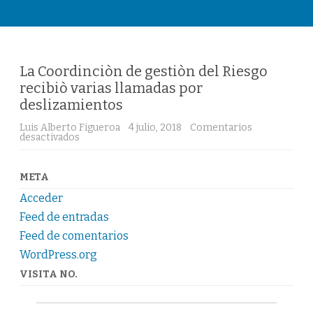
Saltar
al
contenido
La Coordinciòn de gestiòn del Riesgo
recibiò varias llamadas por
deslizamientos
Luis Alberto Figueroa
4 julio, 2018
Comentarios
en
desactivados
La
Coordinciòn
de
gestiòn
META
del
Riesgo
Acceder
recibiò
varias
Feed de entradas
llamadas
por
Feed de comentarios
deslizamientos
WordPress.org
VISITA NO.