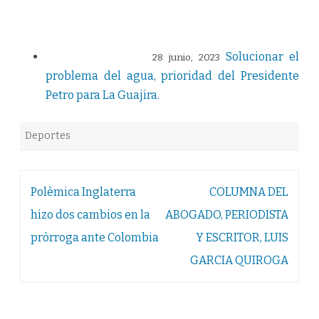
Solucionar el
28 junio, 2023
problema del agua, prioridad del Presidente
Petro para La Guajira.
Deportes
Navegación
Polèmica Inglaterra
COLUMNA DEL
de
hizo dos cambios en la
ABOGADO, PERIODISTA
entradas
pròrroga ante Colombia
Y ESCRITOR, LUIS
GARCIA QUIROGA