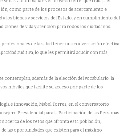
e Señas Colombiana es el proyecto en el que trabaja el
ación, como parte de los procesos de acercamiento e
d a los bienes y servicios del Estado, y en cumplimiento del
iciones de vida y atención para rodos los ciudadanos.
os profesionales de la salud tener una conversación efectiva
pacidad auditiva, lo que les permitirá acudir con más
que contemplan, además de la elección del vocabulario, la
vos móviles que facilite su acceso por parte de los
ología e Innovación, Mabel Torres, en el conversatorio
 Consejero Presidencial para la Participación de las Personas
on acerca de los retos que afronta esta población,
o, de las oportunidades que existen para el máximo