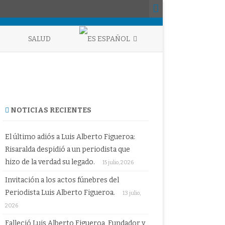
SALUD
ESPAÑOL
ENGLISH
ESPAÑOL
NOTICIAS RECIENTES
El último adiós a Luis Alberto Figueroa:
Risaralda despidió a un periodista que
hizo de la verdad su legado.
15 julio, 2026
Invitación a los actos fúnebres del
Periodista Luis Alberto Figueroa.
13 julio,
2026
Falleció Luis Alberto Figueroa, Fundador y