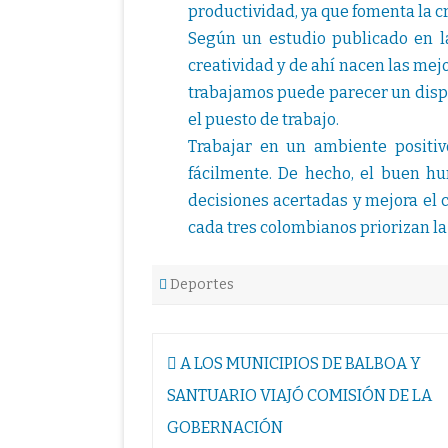
productividad, ya que fomenta la c
Según un estudio publicado en la 
creatividad y de ahí nacen las mej
trabajamos puede parecer un dispa
el puesto de trabajo.
Trabajar en un ambiente positiv
fácilmente. De hecho, el buen h
decisiones acertadas y mejora el 
cada tres colombianos priorizan la 
Deportes
Navegación
A LOS MUNICIPIOS DE BALBOA Y
de
SANTUARIO VIAJÓ COMISIÓN DE LA
entradas
GOBERNACIÓN