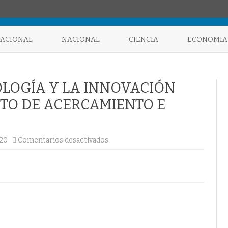
Saltar
al
NACIONAL
NACIONAL
CIENCIA
ECONOMIA
contenido
NOLOGÍA Y LA INNOVACIÓN
TO DE ACERCAMIENTO E
en
020
Comentarios desactivados
LA
CIENCIA,
LA
TECNOLOGÍA
Y
LA
INNOVACIÓN
TRABAJAN
EN
PROYECTO
DE
ACERCAMIENTO