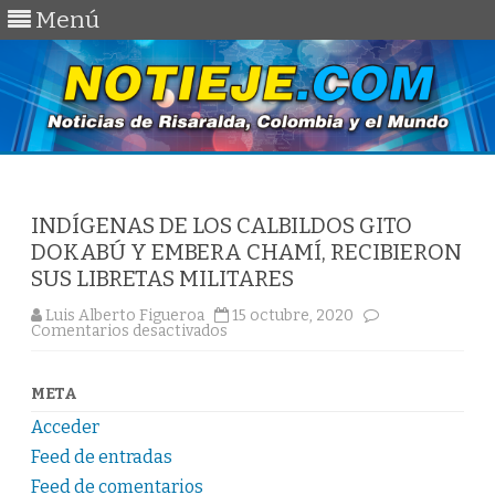
Menú
Saltar
al
contenido
INDÍGENAS DE LOS CALBILDOS GITO
DOKABÚ Y EMBERA CHAMÍ, RECIBIERON
SUS LIBRETAS MILITARES
Luis Alberto Figueroa
15 octubre, 2020
en
Comentarios desactivados
INDÍGENAS
DE
LOS
CALBILDOS
META
GITO
DOKABÚ
Acceder
Y
EMBERA
Feed de entradas
CHAMÍ,
RECIBIERON
Feed de comentarios