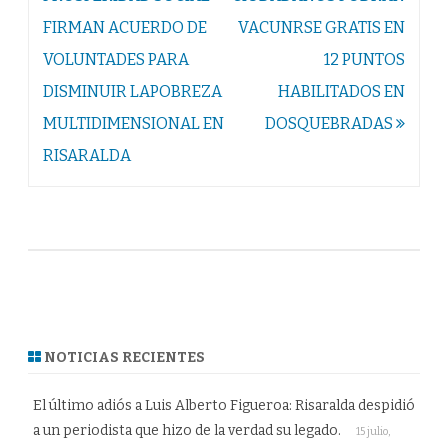
entradas
FIRMAN ACUERDO DE
VACUNRSE GRATIS EN
VOLUNTADES PARA
12 PUNTOS
DISMINUIR LAPOBREZA
HABILITADOS EN
MULTIDIMENSIONAL EN
DOSQUEBRADAS
RISARALDA
NOTICIAS RECIENTES
El último adiós a Luis Alberto Figueroa: Risaralda despidió
a un periodista que hizo de la verdad su legado.
15 julio,