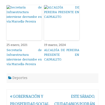
25 enero, 2021
19 marzo, 2024
Secretaría de
ALCALDÍA DE PEREIRA
Infraestructura
PRESENTE EN
interviene derrumbe en
CAIMALITO.
vía Marsella-Pereira
Deportes
Navegación
GOBERNACIÓN Y
ESTE SÁBADO,
de
PROSPERIDAD SOCIAL
CIUDADANOS PODRÁN