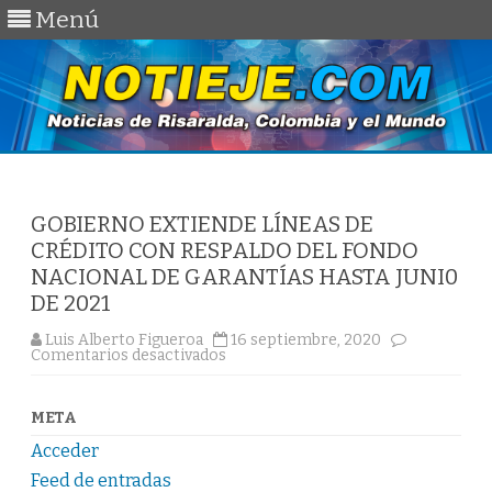
Menú
Saltar
al
contenido
GOBIERNO EXTIENDE LÍNEAS DE
CRÉDITO CON RESPALDO DEL FONDO
NACIONAL DE GARANTÍAS HASTA JUNI0
DE 2021
Luis Alberto Figueroa
16 septiembre, 2020
en
Comentarios desactivados
GOBIERNO
EXTIENDE
LÍNEAS
DE
META
CRÉDITO
CON
Acceder
RESPALDO
DEL
Feed de entradas