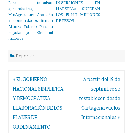
Para impulsar
INVERSIONES EN
agroindustria,
MARSELLA SUPERAN
MinAgricultura, Asocaña
LOS 15 MIL MILLONES
y comunidades firman
DE PESOS
Alianza Público Privada
Popular por $60 mil
millones
Deportes
Navegación
EL GOBIERNO
A partir del 19 de
de
NACIONAL SIMPLIFICA
septimbre se
entradas
Y DEMOCRATIZA
restablecen desde
ELABORACIÓN DE LOS
Cartagena vuelos
PLANES DE
Internacionales
ORDENAMIENTO