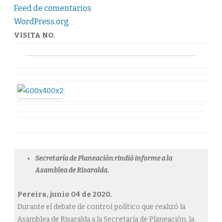
Nacional
Proyectos
Feed de comentarios
por
WordPress.org
23
mil
millones
VISITA NO.
de
pesos
paa
Hacer
Frente
al
Covid-
19
Secretaría de Planeación rindió informe a la
Asamblea de Risaralda.
Pereira, junio 04 de 2020.
Durante el debate de control político que realizó la
Asamblea de Risaralda a la Secretaría de Planeación, la