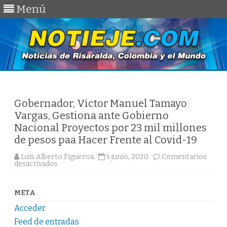
Menú
Saltar
al
contenido
Gobernador, Victor Manuel Tamayo
Vargas, Gestiona ante Gobierno
Nacional Proyectos por 23 mil millones
de pesos paa Hacer Frente al Covid-19
Luis Alberto Figueroa
5 junio, 2020
Comentarios
en
desactivados
Gobernador,
Victor
Manuel
Tamayo
META
Vargas,
Gestiona
Acceder
ante
Gobierno
Feed de entradas