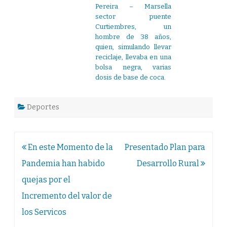
Pereira – Marsella
sector puente
Curtiembres, un
hombre de 38 años,
quien, simulando llevar
reciclaje, llevaba en una
bolsa negra, varias
dosis de base de coca.
Deportes
Navegación
En este Momento de la
Presentado Plan para
de
Pandemia han habido
Desarrollo Rural
entradas
quejas por el
Incremento del valor de
los Servicos