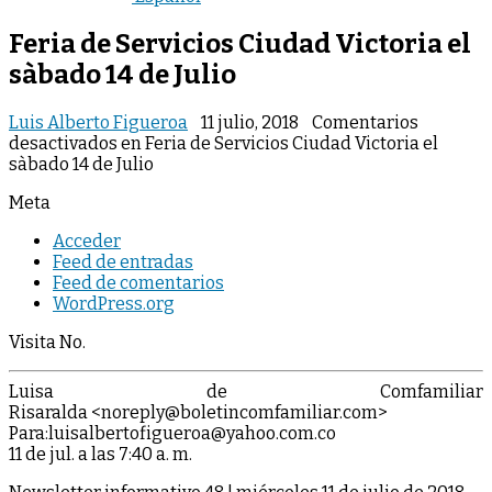
Feria de Servicios Ciudad Victoria el
sàbado 14 de Julio
Luis Alberto Figueroa
11 julio, 2018
Comentarios
desactivados
en Feria de Servicios Ciudad Victoria el
sàbado 14 de Julio
Meta
Acceder
Feed de entradas
Feed de comentarios
WordPress.org
Visita No.
Luisa de Comfamiliar
Risaralda
<noreply@boletincomfamiliar.com>
Para:
luisalbertofigueroa@yahoo.com.co
11 de jul. a las 7:40 a. m.