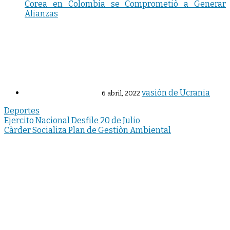
Corea en Colombia se Comprometiò a Generar
Alianzas
vasión de Ucrania
6 abril, 2022
Deportes
Navegación
Ejercito Nacional Desfile 20 de Julio
Càrder Socializa Plan de Gestiòn Ambiental
de
entradas