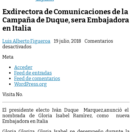
Exdirectora de Comunicaciones de la
Campaña de Duque, sera Embajadora
en Italia
Luis Alberto Figueroa
19 julio, 2018
Comentarios
en
desactivados
Exdirectora
Meta
de
Comunicaciones
Acceder
de
Feed de entradas
la
Feed de comentarios
Campaña
WordPress.org
de
Duque,
Visita No.
sera
Embajadora
en
El presidente electo Ivàn Duque Marquez,anunciò el
Italia
nombrada de Gloria Isabel Ramìrez, como nueva
Embajadora en Italia
Gloria Gloriza, Gloria Isabel se desempeño durante la