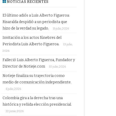
NOTICIAS RECIENTES
El último adiós a Luis Alberto Figueroa:
Risaralda despidió a un periodista que
hizo de la verdad su legado.
15 julio, 2026
Invitación a los actos fúnebres del
Periodista Luis Alberto Figueroa.
13 julio,
2026
Falleció Luis Alberto Figueroa, Fundador y
Director de Notieje.com
10 julio, 2026
Notieje finaliza su trayectoria como
medio de comunicación independiente.
6 julio, 2026
Colombia gira a la derecha tras una
histórica y reñida elección presidencial.
22 junio, 2026