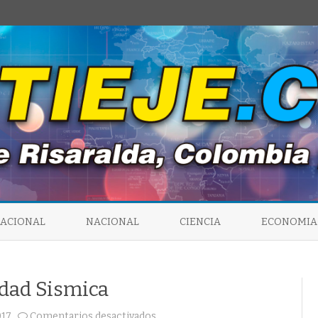
Saltar
al
NACIONAL
NACIONAL
CIENCIA
ECONOMIA
contenido
idad Sismica
en
017
Comentarios desactivados