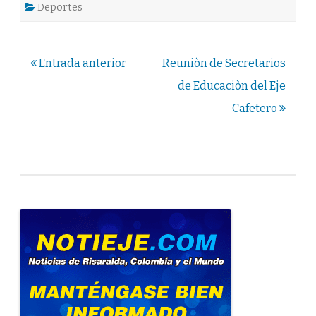
Deportes
Navegación
Entrada anterior
Reuniòn de Secretarios
de
de Educaciòn del Eje
entradas
Cafetero