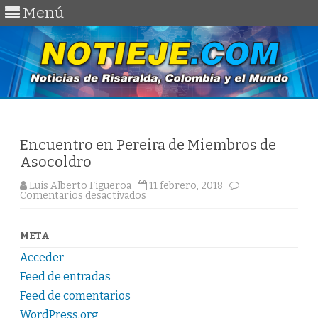
Menú
Saltar
al
contenido
Encuentro en Pereira de Miembros de
Asocoldro
Luis Alberto Figueroa
11 febrero, 2018
en
Comentarios desactivados
Encuentro
en
Pereira
de
META
Miembros
de
Acceder
Asocoldro
Feed de entradas
Feed de comentarios
WordPress.org