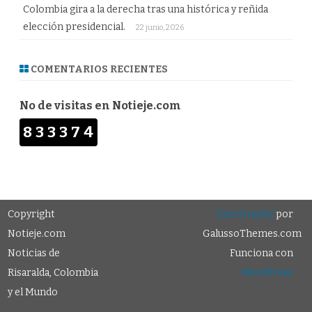
Colombia gira a la derecha tras una histórica y reñida
elección presidencial.
22 junio, 2026
COMENTARIOS RECIENTES
No de visitas en Notieje.com
833374
Copyright
ZeroGravity
por
Notieje.com
GalussoThemes.com
Noticias de
Funciona con
Risaralda, Colombia
WordPress
y el Mundo