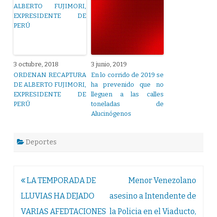
3 octubre, 2018
3 junio, 2019
ORDENAN RECAPTURA
En lo corrido de 2019 se
DE ALBERTO FUJIMORI,
ha prevenido que no
EXPRESIDENTE DE
lleguen a las calles
PERÚ
toneladas de
Alucinógenos
Deportes
Navegación
LA TEMPORADA DE
Menor Venezolano
de
LLUVIAS HA DEJADO
asesino a Intendente de
entradas
VARIAS AFEDTACIONES
la Policia en el Viaducto,