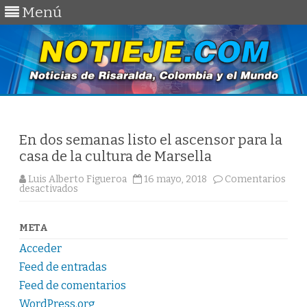
Menú
Saltar
al
contenido
En dos semanas listo el ascensor para la
casa de la cultura de Marsella
Luis Alberto Figueroa
16 mayo, 2018
Comentarios
en
desactivados
En
dos
semanas
listo
META
el
ascensor
Acceder
para
la
Feed de entradas
casa
de
Feed de comentarios
la
WordPress.org
cultura