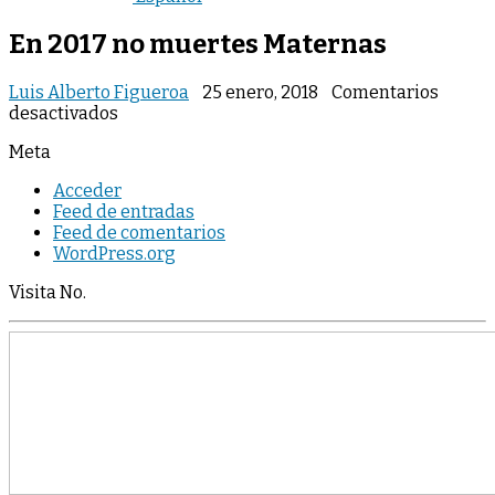
En 2017 no muertes Maternas
Luis Alberto Figueroa
25 enero, 2018
Comentarios
en
desactivados
En
Meta
2017
no
Acceder
muertes
Feed de entradas
Maternas
Feed de comentarios
WordPress.org
Visita No.