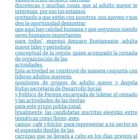
discotecas y muchas cosas que al adulto mayor le
interesan, por eso los estamos
invitando a que estén con nosotros, nos apoyen y nos
den la oportunidad demostrar
que aquí hay calidad humana y que seguimos siendo
seres humanos importantes
para todos”, expresó Amparo Bustamante, adulta
mayor líder y periodista
conceptual de la región, quien acompañó la jornada
de organización de las
actividades.
Esta actividad se construyó de manera conjunta con
líderes adultos mayores,
monitores de grupos de adulto mayor y Ángela
Rubio secretaria de Desarrollo Social
y Político de Pereira encargada de liderar el reinado
y las actividades de las fiestas
para este grupo poblacional.
Igualmente, las candidatas inscritas elegirán entre
temáticas como flores, aves,
campo, café y folclor, para representar a su sector en
el esperado desfile de las
carrozas que se llevará a cabo en los días previos al