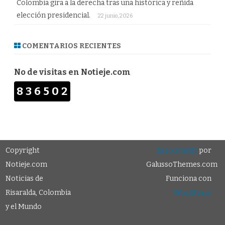
Colombia gira a la derecha tras una histórica y reñida
elección presidencial.
22 junio, 2026
COMENTARIOS RECIENTES
No de visitas en Notieje.com
836502
Copyright
ZeroGravity
por
Notieje.com
GalussoThemes.com
Noticias de
Funciona con
Risaralda, Colombia
WordPress
y el Mundo