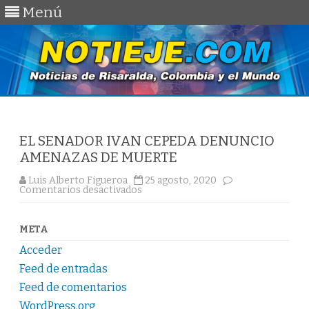
Menú
Saltar
al
contenido
EL SENADOR IVAN CEPEDA DENUNCIO
AMENAZAS DE MUERTE
Luis Alberto Figueroa
25 agosto, 2020
en
Comentarios desactivados
EL
SENADOR
IVAN
CEPEDA
META
DENUNCIO
AMENAZAS
Acceder
DE
MUERTE
Feed de entradas
Feed de comentarios
WordPress.org