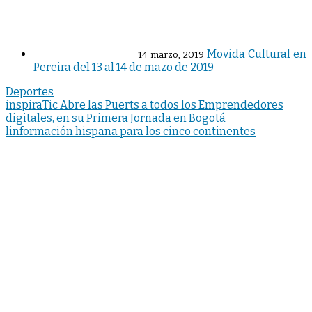
Movida Cultural en
14 marzo, 2019
Pereira del 13 al 14 de mazo de 2019
Deportes
Navegación
inspiraTic Abre las Puerts a todos los Emprendedores
digitales, en su Primera Jornada en Bogotá
de
linformación hispana para los cinco continentes
entradas