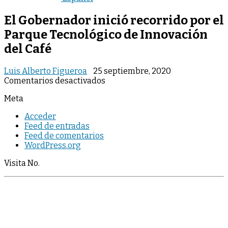
El Gobernador inició recorrido por el
Parque Tecnológico de Innovación
del Café
Luis Alberto Figueroa
25 septiembre, 2020
en
Comentarios desactivados
El
Meta
Gobernador
inició
Acceder
recorrido
Feed de entradas
por
Feed de comentarios
el
WordPress.org
Parque
Tecnológico
Visita No.
de
Innovación
del
Café