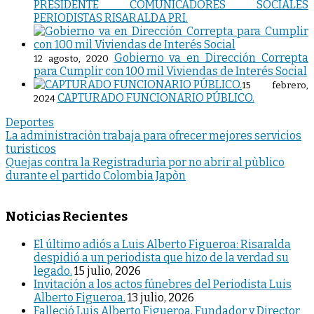
PRESIDENTE COMUNICADORES SOCIALES
PERIODISTAS RISARALDA PRI.
Gobierno va en Dirección Correpta
12 agosto, 2020
para Cumplir con 100 mil Viviendas de Interés Social
15 febrero,
CAPTURADO FUNCIONARIO PÚBLICO.
2024
Deportes
Navegación
La administraciòn trabaja para ofrecer mejores servicios
turisticos
de
Quejas contra la Registradurìa por no abrir al pùblico
entradas
durante el partido Colombia Japòn
Noticias Recientes
El último adiós a Luis Alberto Figueroa: Risaralda
despidió a un periodista que hizo de la verdad su
legado.
15 julio, 2026
Invitación a los actos fúnebres del Periodista Luis
Alberto Figueroa.
13 julio, 2026
Falleció Luis Alberto Figueroa, Fundador y Director