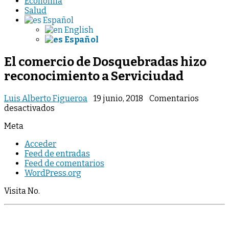
Economia
Salud
Español
English
Español
El comercio de Dosquebradas hizo
reconocimiento a Serviciudad
Luis Alberto Figueroa
19 junio, 2018
Comentarios
en
desactivados
El
Meta
comercio
de
Acceder
Dosquebradas
Feed de entradas
hizo
Feed de comentarios
reconocimiento
WordPress.org
a
Serviciudad
Visita No.